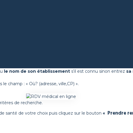
ou
le nom de son établissement
s’il est connu sinon entrez
sa 
 le champ : « Où? (adresse, ville,CP) ».
RDV Médical En Ligne Avec Un Pra
ritères de recherche.
Santé?
Prendre re
l de santé de votre choix puis cliquez sur le bouton
«
ndre et confirmer un rendez-vous médical en ligne en q