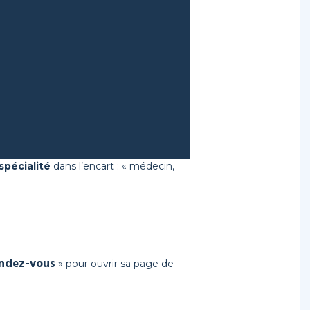
spécialité
dans l’encart : « médecin,
ticien Sur GPS
ndez-vous
» pour ouvrir sa page de
uelques clics très simple.