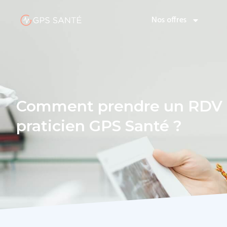
Nos offres
Comment prendre un RDV m
praticien GPS Santé ?​